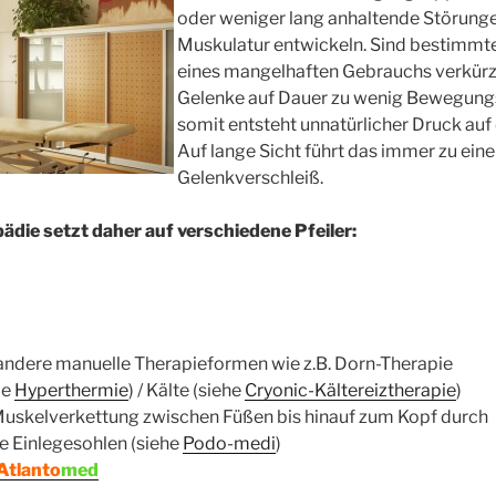
oder weniger lang anhaltende Störunge
Muskulatur entwickeln. Sind bestimmt
eines mangelhaften Gebrauchs verkürz
Gelenke auf Dauer zu wenig Bewegung
somit entsteht unnatürlicher Druck au
Auf lange Sicht führt das immer zu ein
Gelenkverschleiß.
ädie setzt daher auf verschiedene Pfeiler:
andere manuelle Therapieformen wie z.B. Dorn-Therapie
le
Hyperthermie
) / Kälte (siehe
Cryonic-Kältereiztherapie
)
Muskelverkettung zwischen Füßen bis hinauf zum Kopf durch
e Einlegesohlen (siehe
Podo-medi
)
Atlanto
med