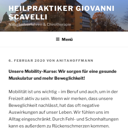
Zum
HEILPRAKTIKER GIOVANNI
Inhalt
SCAVELLI
springen
Naturheilverfahren & Chirotherapie
Menü
VERÖFFENTLICHT
6. FEBRUAR 2020
VON
ANITAHOFFMANN
AM
Unsere Mobility-Kurse: Wir sorgen für eine gesunde
Muskulatur und mehr Beweglichkeit!
Mobilität ist uns wichtig – im Beruf und auch, um in der
Freizeit aktiv zu sein. Wenn wir merken, dass unsere
Beweglichkeit nachlässt, hat das oft negative
Auswirkungen auf unser Leben. Wir fühlen uns im
Alltag eingeschränkt. Durch Fehl- und Schonhaltungen
kann es außerdem zu Rückenschmerzen kommen.